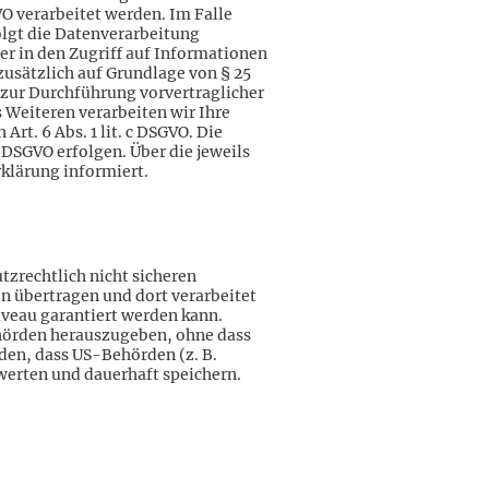
VO verarbeitet werden. Im Falle
olgt die Datenverarbeitung
der in den Zugriff auf Informationen
 zusätzlich auf Grundlage von § 25
r zur Durchführung vorvertraglicher
s Weiteren verarbeiten wir Ihre
Art. 6 Abs. 1 lit. c DSGVO. Die
f DSGVO erfolgen. Über die jeweils
klärung informiert.
zrechtlich nicht sicheren
en übertragen und dort verarbeitet
iveau garantiert werden kann.
hörden herauszugeben, ohne dass
rden, dass US-Behörden (z. B.
erten und dauerhaft speichern.