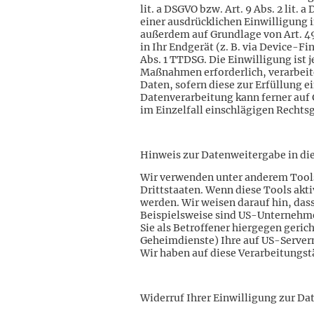
lit. a DSGVO bzw. Art. 9 Abs. 2 lit.
einer ausdrücklichen Einwilligung 
außerdem auf Grundlage von Art. 49 
in Ihr Endgerät (z. B. via Device-F
Abs. 1 TTDSG. Die Einwilligung ist 
Maßnahmen erforderlich, verarbeiten
Daten, sofern diese zur Erfüllung ei
Datenverarbeitung kann ferner auf G
im Einzelfall einschlägigen Rechts
Hinweis zur Datenweitergabe in die
Wir verwenden unter anderem Tools
Drittstaaten. Wenn diese Tools akt
werden. Wir weisen darauf hin, das
Beispielsweise sind US-Unternehme
Sie als Betroffener hiergegen geri
Geheimdienste) Ihre auf US-Server
Wir haben auf diese Verarbeitungstä
Widerruf Ihrer Einwilligung zur Da