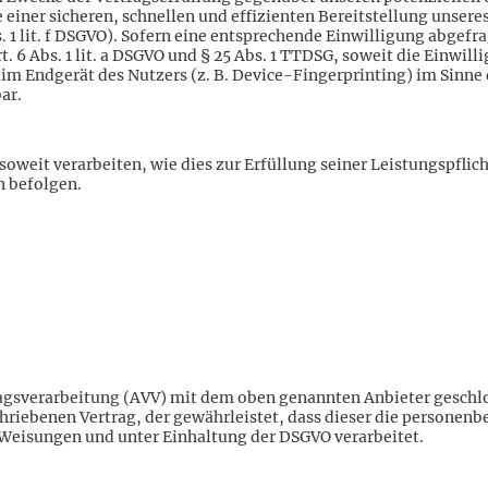
se einer sicheren, schnellen und effizienten Bereitstellung unse
s. 1 lit. f DSGVO). Sofern eine entsprechende Einwilligung abgefr
t. 6 Abs. 1 lit. a DSGVO und § 25 Abs. 1 TTDSG, soweit die Einwil
 im Endgerät des Nutzers (z. B. Device-Fingerprinting) im Sinne
ar.
soweit verarbeiten, wie dies zur Erfüllung seiner Leistungspflich
n befolgen.
agsverarbeitung (AVV) mit dem oben genannten Anbieter geschlo
hriebenen Vertrag, der gewährleistet, dass dieser die personen
Weisungen und unter Einhaltung der DSGVO verarbeitet.