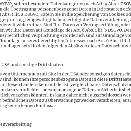
 a DSGVO, sofern besondere Datenkategorien nach Art. 9 Abs. 1 DSG
in die Übertragung personenbezogener Daten in Drittstaaten erf
Abs. 1 lit. a DSGVO. Sofern Sie in die Speicherung von Cookies o
ingerprinting) eingewilligt haben, erfolgt die Datenverarbeitung
jederzeit widerrufbar. Sind Ihre Daten zur Vertragserfüllung ode
 wir Ihre Daten auf Grundlage des Art. 6 Abs. 1 lit. b DSGVO. De
ner rechtlichen Verpflichtung erforderlich sind auf Grundlage von 
rundlage unseres berechtigten Interesses nach Art. 6 Abs. 1 lit. 
grundlagen wird in den folgenden Absätzen dieser Datenschutzer
 USA und sonstige Drittstaaten
 von Unternehmen mit Sitz in den USA oder sonstigen datenschut
iv sind, können Ihre personenbezogene Daten in diese Drittstaat
s in diesen Ländern kein mit der EU vergleichbares Datenschutzn
n dazu verpflichtet, personenbezogene Daten an Sicherheitsbe
chtlich vorgehen könnten. Es kann daher nicht ausgeschlossen we
n befindlichen Daten zu Überwachungszwecken verarbeiten, ausw
tigkeiten keinen Einfluss.
tenverarbeitung