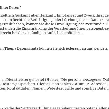
Ihrer Daten?
entgeltlich Auskunft über Herkunft, Empfänger und Zweck Ihrer 
dem ein Recht, die Berichtigung oder Löschung dieser Daten zu v
 erteilt haben, können Sie diese Einwilligung jederzeit für die
mständen die Einschränkung der Verarbeitung Ihrer personenbez
erecht bei der zuständigen Aufsichtsbehörde zu.
um Thema Datenschutz können Sie sich jederzeit an uns wenden.
nen Dienstleister gehostet (Hoster). Die personenbezogenen Date
 Hosters gespeichert. Hierbei kann es sich v. a. um IP-Adressen
n, Kontaktdaten, Namen, Websitezugriffe und sonstige Daten, d
m Zwecke der Vertragserfüllung gegenüber unseren potenziellen