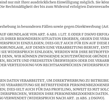
nd nur mit Ihrer ausdrücklichen Einwilligung möglich. Sie könne
 Die Rechtmäßigkeit der bis zum Widerruf erfolgten Datenverarb
erhebung in besonderen Fällen sowie gegen Direktwerbung (Art
 GRUNDLAGE VON ART. 6 ABS. 1 LIT. E ODER F DSGVO ERFOL
AUS IHRER BESONDEREN SITUATION ERGEBEN, GEGEN DIE VER
RSPRUCH EINZULEGEN; DIES GILT AUCH FÜR EIN AUF DIES
HTSGRUNDLAGE, AUF DENEN EINE VERARBEITUNG BERUHT, ENT
SIE WIDERSPRUCH EINLEGEN, WERDEN WIR IHRE BETROFF
EI DENN, WIR KÖNNEN ZWINGENDE SCHUTZWÜRDIGE GRÜNDE 
SEN, RECHTE UND FREIHEITEN ÜBERWIEGEN ODER DIE VERAR
R VERTEIDIGUNG VON RECHTSANSPRÜCHEN (WIDERSPRUCH NAC
N DATEN VERARBEITET, UM DIREKTWERBUNG ZU BETREIBEN,
 DIE VERARBEITUNG SIE BETREFFENDER PERSONENBEZOGENE
; DIES GILT AUCH FÜR DAS PROFILING, SOWEIT ES MIT SO
WIDERSPRECHEN, WERDEN IHRE PERSONENBEZOGENEN DATEN
 VERWENDET (WIDERSPRUCH NACH ART. 21 ABS. 2 DSGVO).