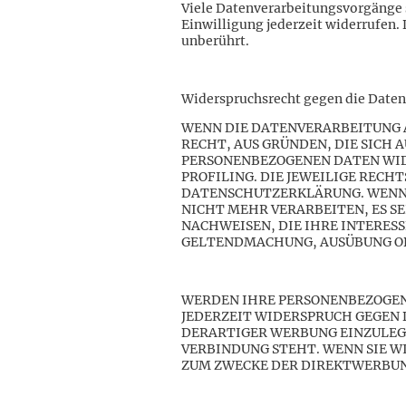
Viele Datenverarbeitungsvorgänge si
Einwilligung jederzeit widerrufen.
unberührt.
Widerspruchsrecht gegen die Daten
WENN DIE DATENVERARBEITUNG AUF
RECHT, AUS GRÜNDEN, DIE SICH 
PERSONENBEZOGENEN DATEN WIDE
PROFILING. DIE JEWEILIGE REC
DATENSCHUTZERKLÄRUNG. WENN 
NICHT MEHR VERARBEITEN, ES S
NACHWEISEN, DIE IHRE INTERES
GELTENDMACHUNG, AUSÜBUNG ODE
WERDEN IHRE PERSONENBEZOGENE
JEDERZEIT WIDERSPRUCH GEGEN
DERARTIGER WERBUNG EINZULEGEN
VERBINDUNG STEHT. WENN SIE 
ZUM ZWECKE DER DIREKTWERBUNG